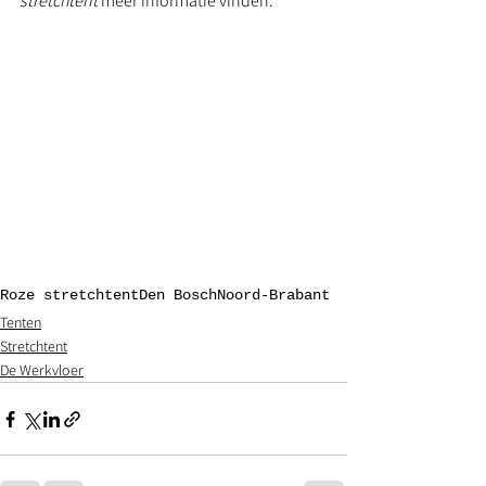
stretchtent 
meer informatie vinden. 
Roze stretchtent
Den Bosch
Noord-Brabant
Tenten
Stretchtent
De Werkvloer