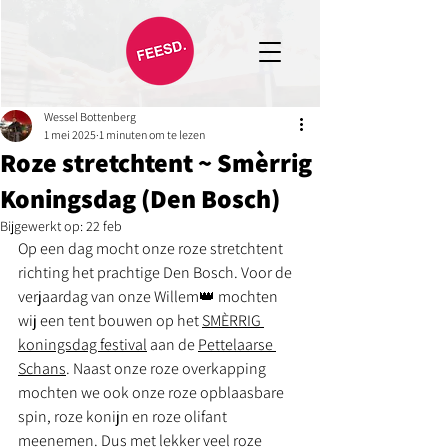
Wessel Bottenberg
1 mei 2025
1 minuten om te lezen
Roze stretchtent ~ Smèrrig
Koningsdag (Den Bosch)
Bijgewerkt op:
22 feb
Op een dag mocht onze roze stretchtent 
richting het prachtige Den Bosch. Voor de 
verjaardag van onze Willem👑 mochten 
wij een tent bouwen op het 
SMÈRRIG 
koningsdag festival
 aan de 
Pettelaarse 
Schans
. Naast onze roze overkapping 
mochten we ook onze roze opblaasbare 
spin, roze konijn en roze olifant 
meenemen. Dus met lekker veel roze 