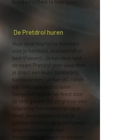
feest(schijt)tent te begrijpen.
De Pretdrol huren
Huur deze hilarische feesttent
voor je tuinfeest, examenfuif of
bedrijfsevent. Je kan deze tent
de naam Pretdrol geen waardoor
je direct een leuke aankleding
kan bedenken. Je kan WC rollen
van links naar rechts laten
hangen of tijdens het feest door
de tent gooien. Dit zorgt voor veel
hilarische fotomomenten op je
feest. Kwa muziekstijl kan je
gewoon inzetten op gezelligheid.
Waardoro iedereen kan
meezingen, springen en dansen.