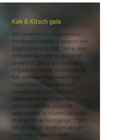
Kak & Kitsch gala
Ben je een echte studentenbal,
traditionele kakker of gewoon een
gigantische corpsbal. Dan is deze
tent vast leuk voor je. Ben je het
totaal niet, dan is dit misschien
nog wel een leuker thema voor je
fuif. Iedereen moet kakkerig en
misschien een beetje kitsch
gekleed naar je feest komen.
Niemand verwacht dan een
feesttent als drol, als je het
geheim weet te houden natuurlijk.
Voor sommige feestgangers zal
het wat langer duren om de kak-
grap te begrijpen en deze