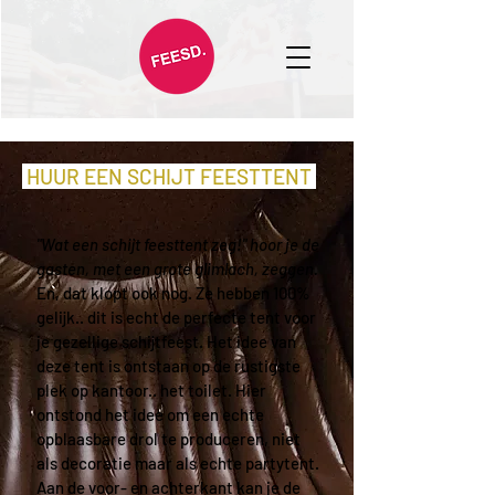
HUUR EEN SCHIJT FEESTTENT
"Wat een schijt feesttent zeg!" hoor je de
gasten, met een grote glimlach, zeggen.
En, dat klopt ook nog. Ze hebben 100%
gelijk.. dit is echt de perfecte tent voor
je gezellige schijtfeest. Het idee van
deze tent is ontstaan op de rustigste
plek op kantoor.. het toilet. Hier
ontstond het idee om een echte
opblaasbare drol te produceren, niet
als decoratie maar als echte partytent.
Aan de voor- en achterkant kan je de