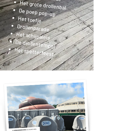
Het grote drollenbal
De poep pop-up
Het toefje
Drollenparade
Het schijpaleis
De drollentempel
Het spetterfeest