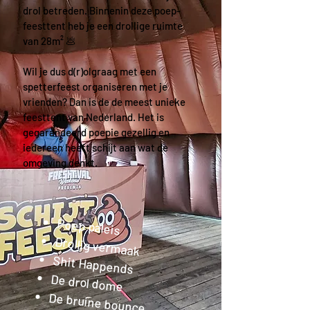
drol betreden. Binnenin deze poep-
feesttent heb je een drollige ruimte
van 28m² 💩
Wil je dus d(r)olgraag met een
spetterfeest organiseren met je
vrienden? Dan is de de meest unieke
feesttent van Nederland. Het is
gegarandeerd poepie gezellig en
iedereen heeft schijt aan wat de
omgeving denkt.
Poep paleis
Drollig vermaak
Shit Happends
De drol dome
De bruine bounce