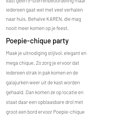
vast geen 5-sterrenbeoordeling maar
iedereen gaat wel met veel verhalen
naar huis. Behalve KAREN, die mag
nooit meer komen op je feest.
Poepie-chique party
Maak je uitnodiging stijlvol, elegant en
mega chique. Zo zorg je ervoor dat
iedereen strak in pak komen en de
galajurken weer uit de kast worden
gehaald. Dan komen ze op locatie en
staat daar een opblaasbare drol met
groot een bord ervoor Poepie-chique
party. Je hebt iedereen dan geweldig
op de foto staan maar tegelijkertijd