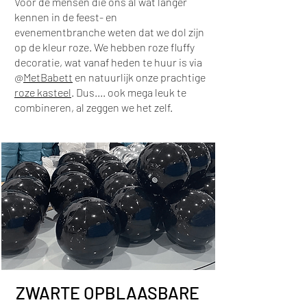
Voor de mensen die ons al wat langer
kennen in de feest- en
evenementbranche weten dat we dol zijn
op de kleur roze. We hebben roze fluffy
decoratie, wat vanaf heden te huur is via
@
MetBabett
en natuurlijk onze prachtige
roze kasteel
. Dus.... ook mega leuk te
combineren, al zeggen we het zelf.
ZWARTE OPBLAASBARE