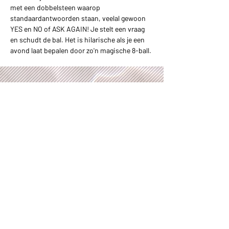
met een dobbelsteen waarop
standaardantwoorden staan, veelal gewoon
YES en NO of ASK AGAIN! Je stelt een vraag
en schudt de bal. Het is hilarische als je een
avond laat bepalen door zo'n magische 8-ball.
Prijs & beschikbaarheid
opvragen
Aanvraag doen