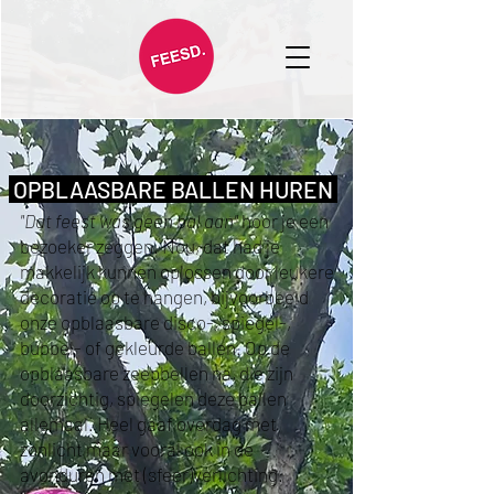
OPBLAASBARE BALLEN HUREN
"Dat feest was geen bal aan"
hoor je een
bezoeker zeggen. Nou, dat had je
makkelijk kunnen oplossen door leukere
decoratie op te hangen, bijvoorbeeld
onze opblaasbare disco-, spiegel-,
bubbel- of gekleurde ballen. Op de
opblaasbare zeepbellen na, die zijn
doorzichtig, spiegelen deze ballen
allemaal. Heel gaaf overdag met
zonlicht maar vooral ook in de
avonduren met (sfeer)verlichting.