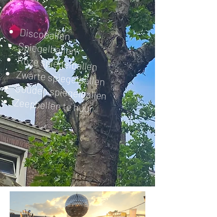
Discoballen
Spiegelballen
Roze spiegelballen
Zwarte spiegelballen
Gouden spiegelballen
Zeepbellen te huur