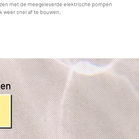
lazen met de meegeleverde elektrische pompen
k weer snel af te bouwen.
gen