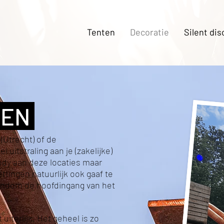
Tenten
Decoratie
Silent dis
GEN
(Utrecht) of de
 uitstraling aan je (zakelijke)
ody aan deze locaties maar
ttingen natuurlijk ook gaaf te
ondom de hoofdingang van het
iterlijk. Het geheel is zo