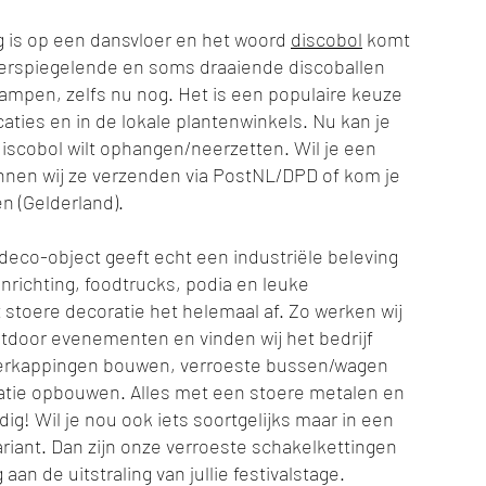
g is op een dansvloer en het woord
discobol
komt
eerspiegelende en soms draaiende discoballen
lampen, zelfs nu nog. Het is een populaire keuze
caties en in de lokale plantenwinkels. Nu kan je
discobol wilt ophangen/neerzetten. Wil je een
unnen wij ze verzenden via PostNL/DPD of kom je
en (Gelderland).
deco-object geeft echt een industriële beleving
nrichting, foodtrucks, podia en leuke
stoere decoratie het helemaal af. Zo werken wij
outdoor evenementen en vinden wij het bedrijf
verkappingen bouwen, verroeste bussen/wagen
atie opbouwen. Alles met een stoere metalen en
ig! Wil je nou ook iets soortgelijks maar in een
riant. Dan zijn onze verroeste schakelkettingen
an de uitstraling van jullie festivalstage.