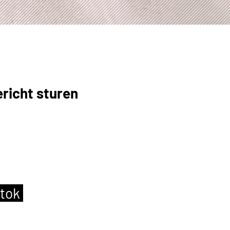
h
richt sturen
of
ak koffie ontvangen
s dan ook niet te
ktok
of
graag terug.