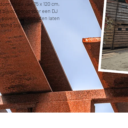
 doorsnede van 75 x 120 cm,
en bijvoorbeeld voor een DJ
n boven naar beneden laten
ound stijl.