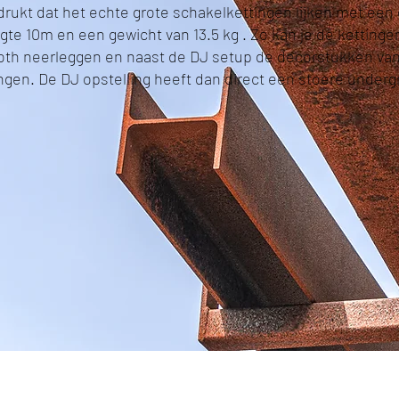
rukt dat het echte grote schakelkettingen lijken met een
gte 10m en een gewicht van 13.5 kg . Zo kan je de ketting
oth neerleggen en naast de DJ setup de decorstukken va
gen. De DJ opstelling heeft dan direct een stoere undergr