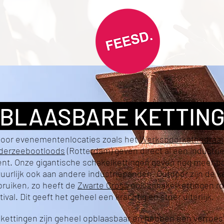
BLAASBARE KETTIN
door evenementenlocaties zoals het
Werkspoorkathedraal
derzeebootloods
(Rotterdam) geven direct al een industrieel
ent. Onze gigantische schakelkettingen geven nog meer b
uurlijk ook aan andere industriepanden. Outdoor zijn de ke
bruiken, zo heeft de
Zwarte Cross
ook schakelkettingen r
tival. Dit geeft het geheel een krachtig en stoer uiterlijk.
kettingen zijn geheel opblaasbaar en hebben een verroest u