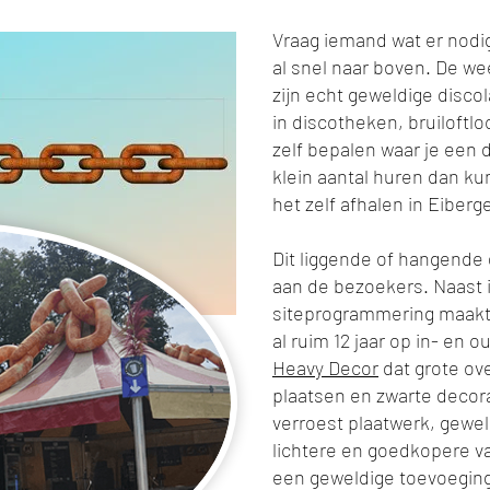
Vraag iemand wat er nodi
al snel naar boven. De w
zijn echt geweldige disco
in discotheken, bruiloftlo
zelf bepalen waar je een 
klein aantal huren dan k
het zelf afhalen in Eiberg
Dit liggende of hangende 
aan de bezoekers. Naast i
siteprogrammering maakt 
al ruim 12 jaar op in- en 
Heavy Decor
dat grote o
plaatsen en zwarte decor
verroest plaatwerk, geweld
lichtere en goedkopere va
een geweldige toevoeging a