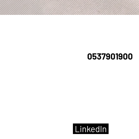
Wil je contact m
via
0537901900
rechtstreeks met
we je graag in Ei
Wil je ons een be
volgen (tip van de
LinkedIn
dan kun