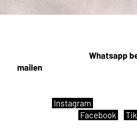
et ons opnemen dan kan dat telefonisc
maar je kan ons ook een
Whatsapp be
 ons
mailen
.
Als je zin hebt in een b
bergen of Haaksbergen.
richt sturen op
Instagram
, vergeet on
 week). Zit je vaker op
Facebook
,
Ti
 je ons daar ook volgen, we volgen je 