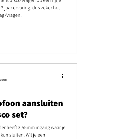
ent disco vragen op een rijtje
3 jaar ervaring, dus zeker het
ag/vragen.
lezen
ofoon aansluiten
sco set?
nder heeft 3,55mm ingang waar je
an sluiten. Wil je een