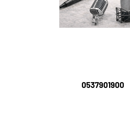
Wil je contact m
via
0537901900
rechtstreeks met
we je graag in Ei