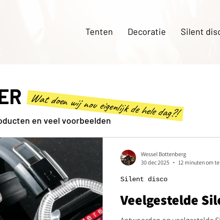
Tenten
Decoratie
Silent dis
ER
Wat doen wij nou eigenlijk de hele dag?!
roducten en veel voorbeelden
Wessel Bottenberg
30 dec 2025
12 minuten om te
Silent disco
Veelgestelde Sil