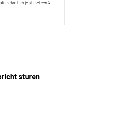
iten dan heb je al snel een XLR
g, die je eerst in een
ie weer verbind met de Silent
 meer oplossingen om een
bij een Silent disco, zelfs twee
h
richt sturen
of
ak koffie ontvangen