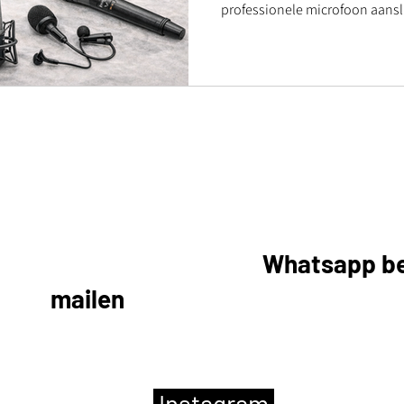
professionele microfoon aanslu
of 6,33mm jack aansluiting nodi
mengpaneel moet pluggen en d
disco zender. Maar we hebben
microfoon te kunnen gebruiken 
gratis opties.
et ons opnemen dan kan dat telefonisc
maar je kan ons ook een
Whatsapp be
 ons
mailen
.
Als je zin hebt in een b
bergen of Haaksbergen.