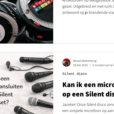
Antwoorden op veelgestelde Sil
gezet. Uitgebreid en met ruim 1
antwoord op je brandende vra
Wessel Bottenberg
28 dec 2025
2 minuten om te 
Silent disco
Kan ik een micr
op een Silent di
Jazeker! Onze Silent disco ze
een simpele microfoon op aan k