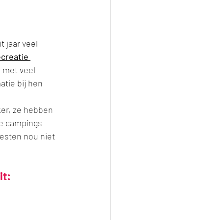
t jaar veel 
ecreatie
 met veel 
tie bij hen 
ker, ze hebben 
de campings 
esten nou niet 
t: 