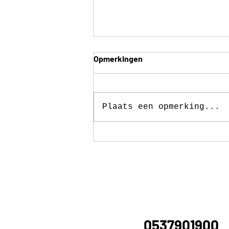
Opmerkingen
Plaats een opmerking...
Kies voor een fluffy 50, geen
muffe Sarah of Abraham pop
👵🏼
Wil je contact m
via
0537901900