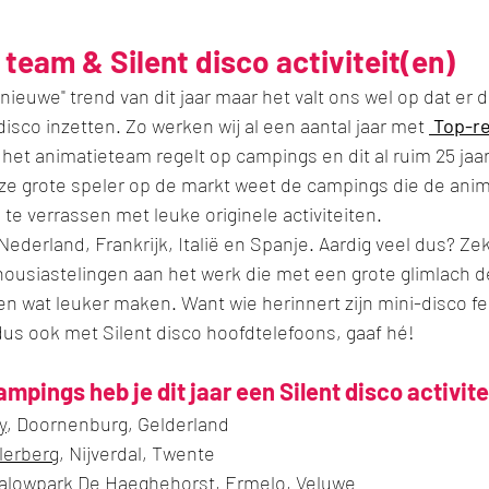
team & Silent disco activiteit(en)
nieuwe" trend van dit jaar maar het valt ons wel op dat er di
isco inzetten. Zo werken wij al een aantal jaar met 
 Top-r
 het animatieteam regelt op campings en dit al ruim 25 jaar
ze grote speler op de markt weet de campings die de anima
 te verrassen met leuke originele activiteiten. 
ederland, Frankrijk, Italië en Spanje. Aardig veel dus? Ze
thousiastelingen aan het werk die met een grote glimlach 
n wat leuker maken. Want wie herinnert zijn mini-disco fe
us ook met Silent disco hoofdtelefoons, gaaf hé! 
mpings heb je dit jaar een Silent disco activitei
y
, Doornenburg, Gelderland
lerberg
, Nijverdal, Twente
alowpark De Haeghehorst
, Ermelo, Veluwe