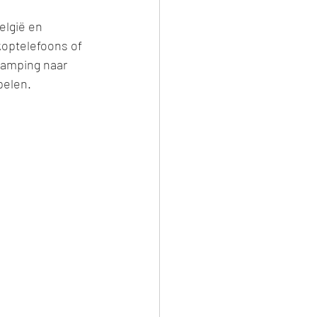
elgië en 
optelefoons of 
 camping naar 
elen. 