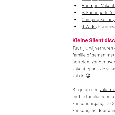
Roompot Vakant
Vakantiepark De
Camping Kuilart
It Widd
, 
Earnewâl
Kleine Silent dis
Tuurlijk, wij verhure
familie of samen met
borrelen, zonder overl
vakantiepark. Je vaka
vals is 😉 
Sta je op een 
vakanti
met je familieleden 
zonsondergang. De Sil
zonsopgang door dan