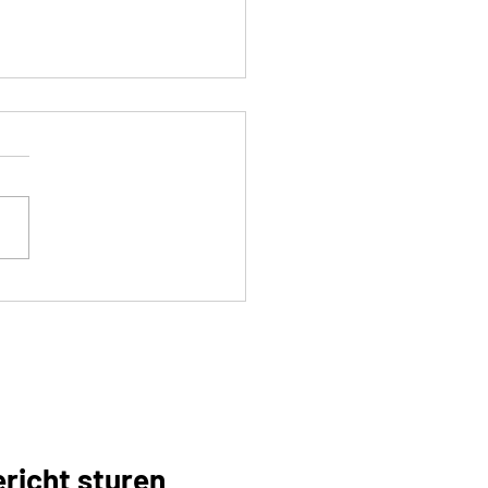
ook scheidingswanden
h
richt sturen
of