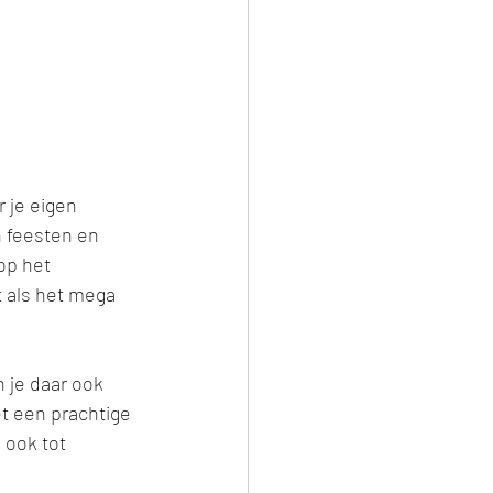
 je eigen 
 feesten en 
op het 
t als het mega 
n je daar ook 
t een prachtige 
 ook tot 