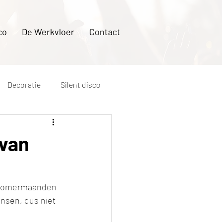
co
De Werkvloer
Contact
Decoratie
Silent disco
events
Overijssel
 van
e zomermaanden 
nsen, dus niet 