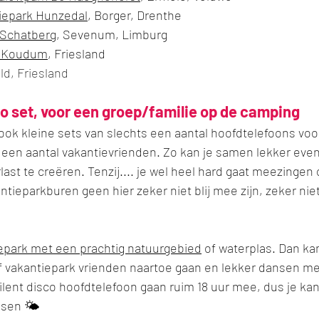
iepark Hunzedal
, Borger, Drenthe
 Schatberg
, Sevenum, Limburg
, Koudum
, Friesland
d, Friesland
co set, voor een groep/familie op de camping
n ook kleine sets van slechts een aantal hoofdtelefoons voor
 een aantal vakantievrienden. Zo kan je samen lekker even
ast te creëren. Tenzij.... je wel heel hard gaat meezingen 
ntieparkburen geen hier zeker niet blij mee zijn, zeker nie
epark met een prachtig natuurgebied
 of waterplas. Dan ka
of vakantiepark vrienden naartoe gaan en lekker dansen me
ent disco hoofdtelefoon gaan ruim 18 uur mee, dus je kan
sen 🌤️