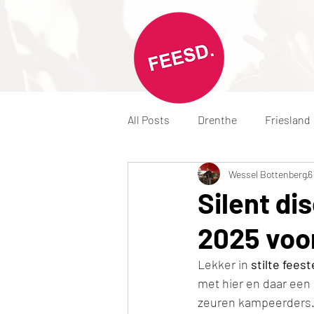
All Posts
Drenthe
Friesland
Wessel Bottenberg
6
Rave bunker
De Werkvloer
Silent di
2025 voo
Lekker in 
stilte fees
met hier en daar een 
zeuren kampeerders.