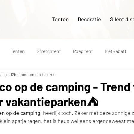
Tenten
Decoratie
Silent dis
Tenten
Stretchtent
Poep tent
MetBabett
 aug 2025
2 minuten om te lezen
Drenthe
Nederland
Veelgestelde vragen
Wat.
sco op de camping - Trend
r vakantieparken⛺
ten op de camping
, heerlijk toch. Zeker met deze zonnig
klein spatje regen, het is heus wel eens erger geweest me
 