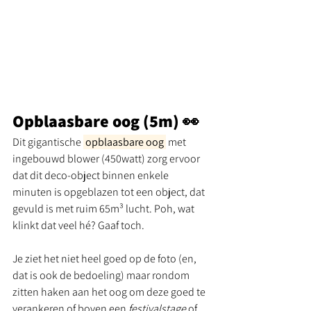
Opblaasbare oog (5m) 👀
Dit gigantische 
 opblaasbare oog 
 met 
ingebouwd blower (450watt) zorg ervoor 
dat dit deco-object binnen enkele 
minuten is opgeblazen tot een object, dat 
gevuld is met ruim 65m³ lucht. Poh, wat 
klinkt dat veel hé? Gaaf toch. 
Je ziet het niet heel goed op de foto (en, 
dat is ook de bedoeling) maar rondom 
zitten haken aan het oog om deze goed te 
verankeren of boven een 
festivalstage
 of 