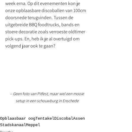
week erna. Op dit evenementen kon je 
onze opblaasbare discoballen van 100cm 
doorsnede terugvinden. Tussen de 
uitgebreide BBQ foodtrucks, bands en 
stoere decoratie zoals verroeste oldtimer 
pick-ups. En, heb ik je al overtuigd om 
volgend jaar ook te gaan? 
-- Geen foto van Pitfest, maar wel een mooie 
setup in een schouwburg in Enschede
Opblaasbaar oog
Tentakel
Discobal
Assen
Stadskanaal
Meppel