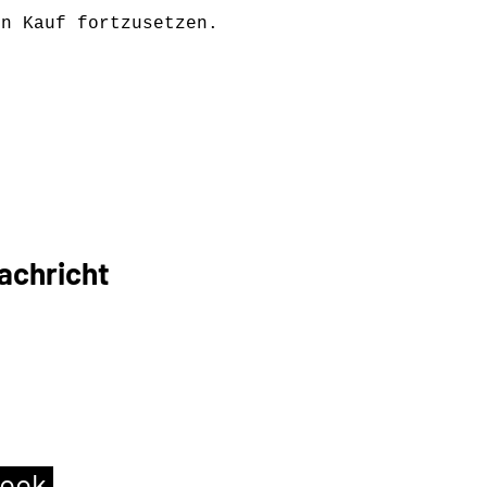
en Kauf fortzusetzen.
en zu hören. Einige
zugen wir den
chricht
.
Wenn Sie
n, Sie in Eibergen
 vergessen Sie nicht,
book
,