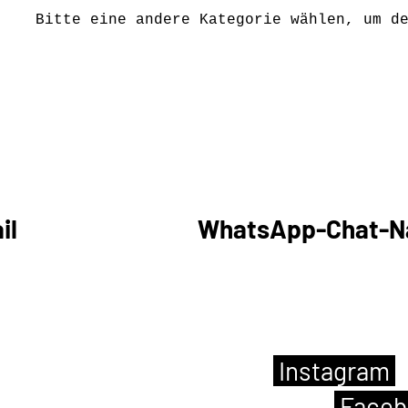
Bitte eine andere Kategorie wählen, um d
haben, würden wir uns freuen, von Ihn
ch telefonisch Deutsch, daher bevor
il
oder über eine
WhatsApp-Chat-Na
se Kaffee haben, würden wir uns freue
 begrüßen zu dürfen.
eine Nachricht senden an
Instagram
,
p der Woche). Du sitzt öfter auf
Face