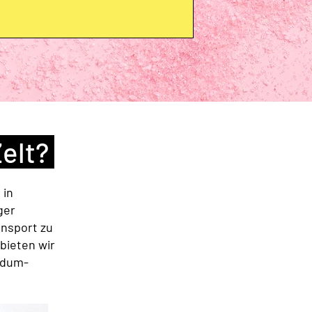
Zelt?
 in
ger
ansport zu
 bieten wir
ndum-