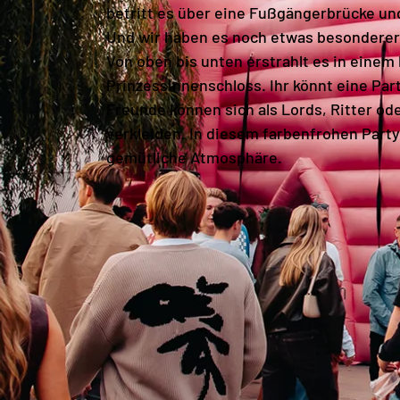
betritt es über eine Fußgängerbrücke un
Und wir haben es noch etwas besonderer 
Von oben bis unten erstrahlt es in einem 
Prinzessinnenschloss. Ihr könnt eine Par
Freunde können sich als Lords, Ritter o
verkleiden. In diesem farbenfrohen Party
gemütliche Atmosphäre.