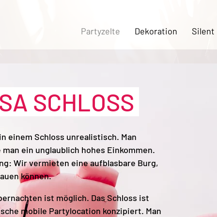
Partyzelte
Dekoration
Silent
OSA SCHLOSS
in einem Schloss unrealistisch. Man
te man ein unglaublich hohes Einkommen.
g: Wir vermieten eine aufblasbare Burg,
bauen können.
ernachten ist möglich. Das Schloss ist
tische mobile Partylocation konzipiert. Man