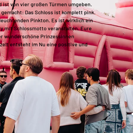
d ist von vier großen Türmen umgeben.
gemacht: Das Schloss ist komplett pink.
leuchtenden Pinkton. Es ist wirklich ein
ty mit Schlossmotto veranstalten. Eure
der wunderschöne Prinzessinnen
zelt entsteht im Nu eine positive und