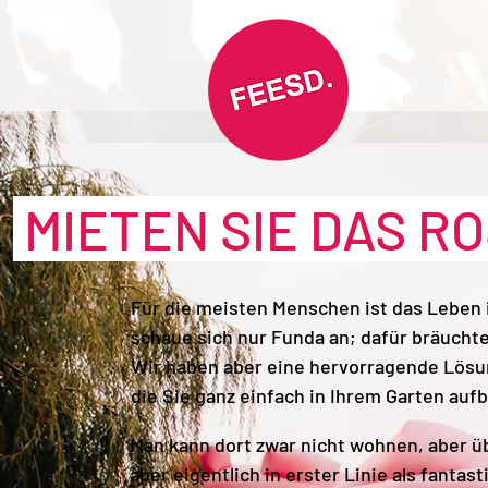
MIETEN SIE DAS R
Für die meisten Menschen ist das Leben 
schaue sich nur Funda an; dafür bräuch
Wir haben aber eine hervorragende Lösun
die Sie ganz einfach in Ihrem Garten auf
Man kann dort zwar nicht wohnen, aber üb
aber eigentlich in erster Linie als fantas