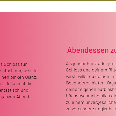
Abendessen zu
Als junger Prinz oder ju
s Schloss für
Schloss und deinem Ritte
infach nur, weil du
wirst, willst du deinen 
einen pinken Glanz,
Besonderes bieten. Organ
n. Du kannst dir
deiner eigenen aufblasba
fantastisch und
höchstwahrscheinlich ein
n ganzen Abend
zu einem unvergesslichen
zu vergessen: unglaublic