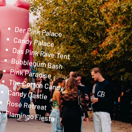
Der Pink Palace
Candy Palace
Das Pink Rave Tent
Bubblegum Bash
Pink Paradise
The Cotton Candy
Candy Castle
Rosé Retreat
Flamingo Fiesta