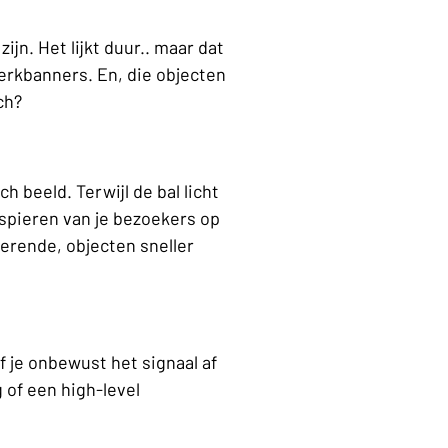
jn. Het lijkt duur.. maar dat 
erkbanners. En, die objecten 
ch? 
 beeld. Terwijl de bal licht 
gspieren van je bezoekers op 
erende, objecten sneller 
f je onbewust het signaal af 
g
 of een high-level 