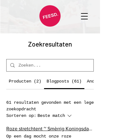
Zoekresultaten
Producten (2)
Blogposts (61)
Andere pagina's (63)
61 resultaten gevonden met een lege
zoekopdracht
Sorteren op:
Beste match
Roze stretchtent ~ Smèrrig Koningsdag (Den Bosch)
Op een dag mocht onze roze